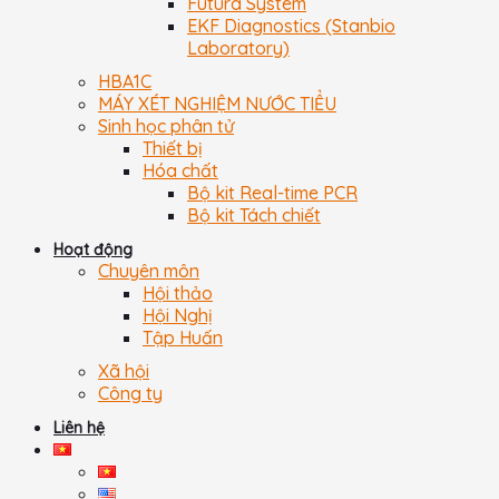
Futura System
EKF Diagnostics (Stanbio
Laboratory)
HBA1C
MÁY XÉT NGHIỆM NƯỚC TIỂU
Sinh học phân tử
Thiết bị
Hóa chất
Bộ kit Real-time PCR
Bộ kit Tách chiết
Hoạt động
Chuyên môn
Hội thảo
Hội Nghị
Tập Huấn
Xã hội
Công ty
Liên hệ