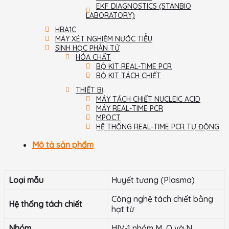
EKF DIAGNOSTICS (STANBIO
LABORATORY)
HBA1C
MÁY XÉT NGHIỆM NƯỚC TIỂU
SINH HỌC PHÂN TỬ
HÓA CHẤT
BỘ KIT REAL-TIME PCR
BỘ KIT TÁCH CHIẾT
THIẾT BỊ
MÁY TÁCH CHIẾT NUCLEIC ACID
MÁY REAL-TIME PCR
MPOCT
HỆ THỐNG REAL-TIME PCR TỰ ĐỘNG
Mô tả sản phẩm
Loại mẫu
Huyết tương (Plasma)
Công nghệ tách chiết bằng
Hệ thống tách chiết
hạt từ
Nhóm
HIV-1 nhóm M, O và N