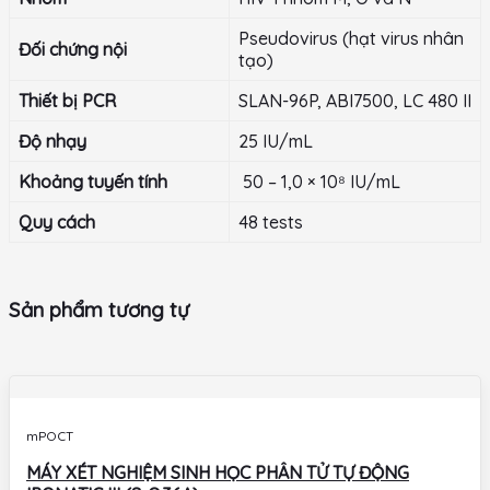
Pseudovirus (hạt virus nhân
Đối chứng nội
tạo)
Thiết bị PCR
SLAN-96P, ABI7500, LC 480 II
Độ nhạy
25 IU/mL
Khoảng tuyến tính
50 – 1,0 × 10⁸ IU/mL
Quy cách
48 tests
Sản phẩm tương tự
mPOCT
MÁY XÉT NGHIỆM SINH HỌC PHÂN TỬ TỰ ĐỘNG