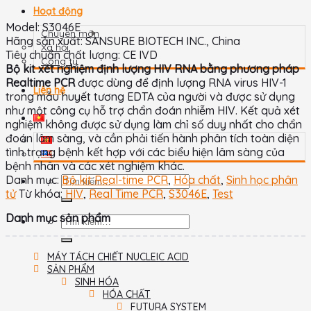
Hoạt động
Model: S3046E
Chuyên môn
Hãng sản xuất: SANSURE BIOTECH INC., China
Xã hội
Tiêu chuẩn chất lượng: CE IVD
Công ty
Bộ kit xét nghiệm định lượng HIV RNA bằng phương pháp
Realtime PCR
được dùng để định lượng RNA virus HIV-1
Liên hệ
trong mẫu huyết tương EDTA của người và được sử dụng
như một công cụ hỗ trợ chẩn đoán nhiễm HIV. Kết quả xét
nghiệm không được sử dụng làm chỉ số duy nhất cho chẩn
đoán lâm sàng, và cần phải tiến hành phân tích toàn diện
tình trạng bệnh kết hợp với các biểu hiện lâm sàng của
bệnh nhân và các xét nghiệm khác.
Danh mục:
Bộ kit Real-time PCR
,
Hóa chất
,
Sinh học phân
tử
Từ khóa:
HIV
,
Real Time PCR
,
S3046E
,
Test
Danh mục sản phẩm
MÁY TÁCH CHIẾT NUCLEIC ACID
SẢN PHẨM
SINH HÓA
HÓA CHẤT
FUTURA SYSTEM