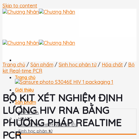
Skip to content
Trang chủ
/
Sản phẩm
/
Sinh học phân tử
/
Hóa chất
/
Bộ
kit Real-time PCR
Trang chủ
Giới thiệu
BỘ KIT XÉT NGHIỆM ĐỊNH
Sản phẩm
LƯỢNG HIV RNA BẰNG
SINH HÓA
HBA1C
PHƯƠNG PHÁP REALTIME
MÁY XÉT NGHIỆM NƯỚC TIỂU
Sinh học phân tử
PCR