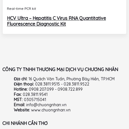
Real-time PCR kit
HCV Ultra – Hepatitis C Virus RNA Quantitative
Fluorescence Diagnostic Kit
CÔNG TY TNHH THƯƠNG MẠI DỊCH VỤ CHƯƠNG NHÂN
Địa chỉ:
16 Quách Văn Tuấn, Phường Bảy Hiền, TP.HCM
Điện thoại:
028.3811.9515 - 028.3811.9522
Hotline:
0908.207.099 - 0908.722.899
Fax:
028.3811.9541
MST:
0305715041
Email:
info@chuongnhan.vn
Website:
www.chuongnhan.vn
CHI NHÁNH CẦN THƠ