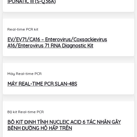
IPONATIC III (S-Q36A)
Real-time PCR kit
EV/EV71/CA16 – Enterovirus/Coxsackievirus
A16/Enterovirus 71 RNA Diagnostic Kit
Máy Real-time PCR
MÁY REAL-TIME PCR SLAN-48S
Bộ kit Real-time PCR
BỘ KIT ĐỊNH TÍNH NUCLEIC ACID 6 TÁC NHÂN GÂY
BỆNH ĐƯỜNG HÔ HẤP TRÊN